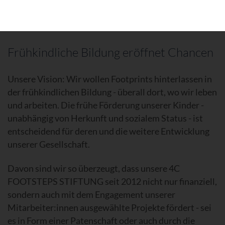
Frühkindliche Bildung eröffnet Chancen
Unsere Vision: Wir wollen Footprints hinterlassen in
der frühkindlichen Bildung - überall dort, wo wir leben
und arbeiten. Die frühe Förderung unserer Kinder -
unabhängig von Herkunft und sozialem Status - ist
entscheidend für deren und die weitere Entwicklung
unserer Gesellschaft.
Davon sind wir so überzeugt, dass unsere 4C
FOOTSTEPS STIFTUNG seit 2012 nicht nur finanziell,
sondern auch mit dem Engagement unserer
Mitarbeiter:innen ausgewählte Projekte fördert - sei
es in Form einer Patenschaft oder auch durch die