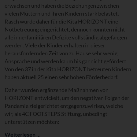
erwachsen und haben die Beziehungen zwischen
vielen Müttern und ihren Kindern stark belastet.
Rasch wurde daher für die Kita HORIZONT eine
Notbetreuung eingerichtet, dennoch konnten nicht
alle innerfamiliären Defizite vollständig abgefangen
werden. Viele der Kinder erhalten in dieser
herausfordernden Zeit von zu Hause sehr wenig
Ansprache und werden kaum bis gar nicht gefördert.
Von den 37 in der Kita HORIZONT betreuten Kindern
haben aktuell 25 einen sehr hohen Förderbedarf.
Daher wurden ergänzende Maßnahmen von
HORIZONT entwickelt, um den negativen Folgen der
Pandemie zielgerichtet entgegenzuwirken, welche
wir, als 4C FOOTSTEPS Stiftung, unbedingt
unterstützen möchten:
Weiterlesen …