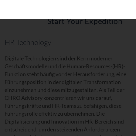
Start Your Expedition
HR Technology
Digitale Technologien sind der Kern moderner
Geschäftsmodelle und die
Human-Resources-(HR)-
Funktion
steht häufig vor der Herausforderung, eine
Führungsposition in der digitalen Transformation
einzunehmen und diese mitzugestalten. Als Teil der
CHRO Advisory konzentrieren wir uns darauf,
Führungskräfte und HR-Teams zu befähigen, diese
Führungsrolle effektiv zu übernehmen. Die
Digitalisierung und Innovation im HR-Bereich sind
entscheidend, um den steigenden Anforderungen