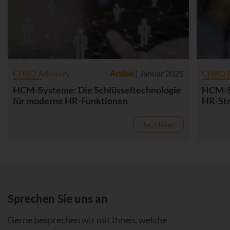
CHRO Advisory
Artikel
| Januar 2025
CHRO A
HCM-Systeme: Die Schlüsseltechnologie
HCM-Sy
für moderne HR-Funktionen
HR-Str
Jetzt lesen
Sprechen Sie uns an
Gerne besprechen wir mit Ihnen, welche