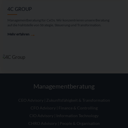
4C GROUP
Managementberatung für CxOs. Wir konzentrieren unsere Beratung
auf die Nahtstelle von Strategie, Steuerung und Transformation.
→
Mehr erfahren
Managementberatung
CEO Advisory | Zukunftsfähigkeit & Transformation
CFO Advisory | Finance & Controlling
CIO Advisory | Information Technology
CHRO Advisory | People & Organisation