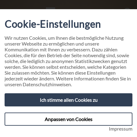
Cookie-Einstellungen
Wir nutzen Cookies, um Ihnen die bestmögliche Nutzung
unserer Webseite zu ermöglichen und unsere
Kommunikation mit Ihnen zu verbessern. Dazu zählen
Cookies, die für den Betrieb der Seite notwendig sind, sowie
PROFIL
Uwe Dorst
solche, die lediglich zu anonymen Statistikzwecken genutzt
werden. Sie können selbst entscheiden, welche Kategorien
Uwe Dorst ist Experte für Business Transformation
Sie zulassen möchten. Sie können diese Einstellungen
an der Schnittstelle von Technologie, Organisation
jederzeit wieder ändern. Weitere Informationen finden Sie in
unseren
Datenschutzhinweisen
.
und Change Management. Er begleitet
Unternehmen bei großen Veränderungsvorhaben
rund um zentrale Business Applications – von ERP-
Ich stimme allen Cookies zu
und CRM-Systemen über HR-Plattformen bis zu
Kernbanksystemen.
Anpassen von Cookies
Impressum