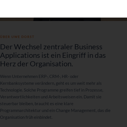
›
Kontakt aufnehmen
ÜBER UWE DORST
Der Wechsel zentraler Business
Applications ist ein Eingriff in das
Herz der Organisation.
Wenn Unternehmen ERP-, CRM-, HR- oder
Kernbanksysteme verändern, geht es um weit mehr als
Technologie. Solche Programme greifen tief in Prozesse,
Verantwortlichkeiten und Arbeitsweisen ein. Damit sie
steuerbar bleiben, braucht es eine klare
Programmarchitektur und ein Change Management, das die
Organisation früh einbindet.