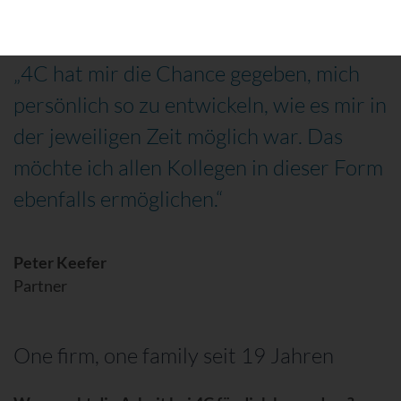
„4C hat mir die Chance gegeben, mich
persönlich so zu entwickeln, wie es mir in
der jeweiligen Zeit möglich war. Das
möchte ich allen Kollegen in dieser Form
ebenfalls ermöglichen.“
Peter Keefer
Partner
One firm, one family seit 19 Jahren