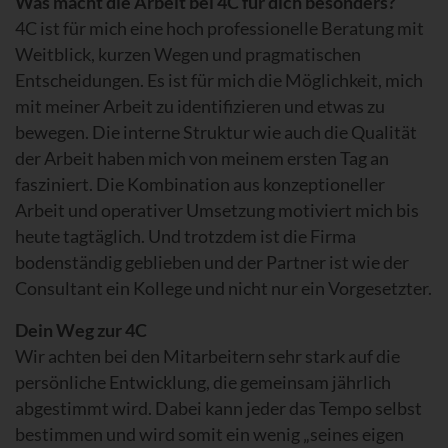
Was macht die Arbeit bei 4C für dich besonders?
4C ist für mich eine hoch professionelle Beratung mit
Weitblick, kurzen Wegen und pragmatischen
Entscheidungen. Es ist für mich die Möglichkeit, mich
mit meiner Arbeit zu identifizieren und etwas zu
bewegen. Die interne Struktur wie auch die Qualität
der Arbeit haben mich von meinem ersten Tag an
fasziniert. Die Kombination aus konzeptioneller
Arbeit und operativer Umsetzung motiviert mich bis
heute tagtäglich. Und trotzdem ist die Firma
bodenständig geblieben und der Partner ist wie der
Consultant ein Kollege und nicht nur ein Vorgesetzter.
Dein Weg zur 4C
Wir achten bei den Mitarbeitern sehr stark auf die
persönliche Entwicklung, die gemeinsam jährlich
abgestimmt wird. Dabei kann jeder das Tempo selbst
bestimmen und wird somit ein wenig „seines eigen