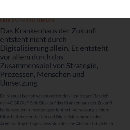
ÜBER DR. MANUEL ISERLOH
Das Krankenhaus der Zukunft
entsteht nicht durch
Digitalisierung allein. Es entsteht
vor allem durch das
Zusammenspiel von Strategie,
Prozessen, Menschen und
Umsetzung.
Dr. Manuel Iserloh verantwortet den Healthcare-Bereich
der 4C GROUP. Sein Blick auf das Krankenhaus der Zukunft
ist konsequent umsetzungsorientiert: Versorgung sichern,
Mitarbeitende entlasten und Digitalisierung so in den
Arbeitsalltag bringen, dass sie klinische Abläufe tatsächlich