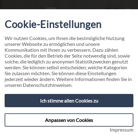
Cookie-Einstellungen
Wir nutzen Cookies, um Ihnen die bestmögliche Nutzung
unserer Webseite zu ermöglichen und unsere
PROFIL
Kommunikation mit Ihnen zu verbessern. Dazu zählen
Stephan Grunwald
Cookies, die für den Betrieb der Seite notwendig sind, sowie
Dr. Manuel Iserloh ist Experte für strategische
solche, die lediglich zu anonymen Statistikzwecken genutzt
Krankenhaus-Transformation und das Krankenhaus
werden. Sie können selbst entscheiden, welche Kategorien
Sie zulassen möchten. Sie können diese Einstellungen
der Zukunft. Er begleitet Krankenhäuser, MVZ und
jederzeit wieder ändern. Weitere Informationen finden Sie in
Gesundheitsorganisationen dabei, Versorgung
unseren
Datenschutzhinweisen
.
zukunftsfähig zu organisieren und Digitalisierung
wirksam im Arbeitsalltag zu verankern.
Ich stimme allen Cookies zu
Anpassen von Cookies
›
Kontakt aufnehmen
Impressum