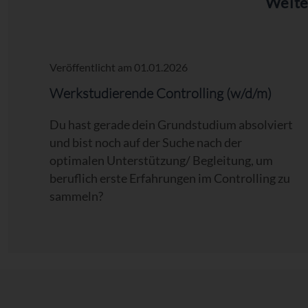
Weite
Veröffentlicht am 01.01.2026
/m)
Werkstudierende Controlling (w/d/m)
iert
Du hast gerade dein Grundstudium absolviert
und bist noch auf der Suche nach der
optimalen Unterstützung/ Begleitung, um
gital
beruflich erste Erfahrungen im Controlling zu
sammeln?