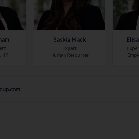
Eham
Saskia Mack
Elis
ert
Expert
Exper
& HR
Human Resources
Empl
roup.com