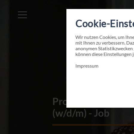
Cookie-Einst
Wir nutzen Cookies, um Ihn
mit Ihnen zu verbessern. Dazu
anonymen Statistikzwecken g
können diese Einstellungen 
Impressum
Project Study im
(w/d/m) - Job