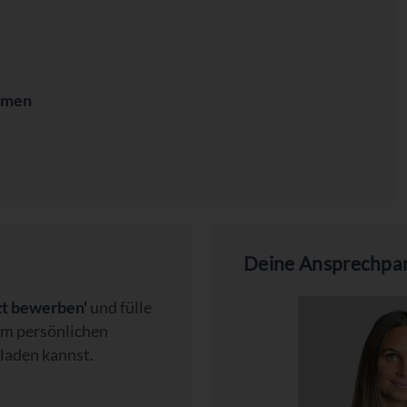
hmen
Deine Ansprechpar
zt bewerben'
und fülle
nem persönlichen
laden kannst.