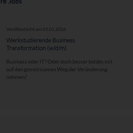
re Jobs
Veröffentlicht am 01.01.2026
Verö
Werkstudierende Business
Wer
Transformation (w/d/m)
Du 
Business oder IT? Oder doch besser beides mit
und
auf den gemeinsamen Weg der Veränderung
opt
nehmen?
ber
Bus