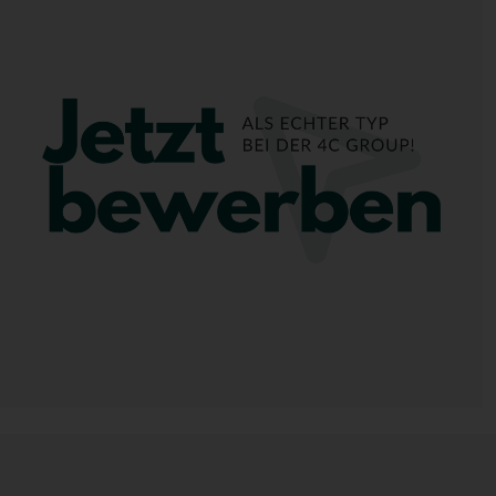
Veröffentlicht am 01.01.2026
Werkstudierende Digital Health (w/d
Du hast gerade dein Grundstudium absolv
 beides mit
und bist noch auf der Suche nach der
änderung
optimalen Unterstützung/ Begleitung, um
beruflich erste Erfahrungen im Bereich Di
Business Innovation zu sammeln?